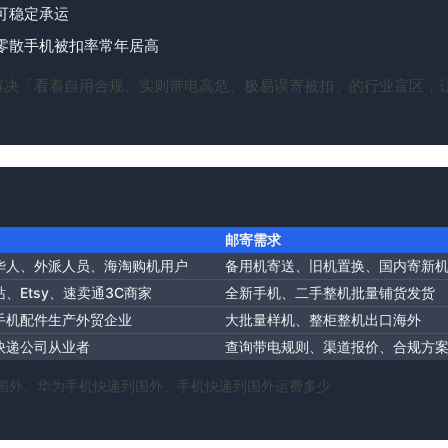
可稳定承运
零散手机被扣率常年居高
解决「看着自用合规、实则带电高危、极易误寄被扣」的行业盲区，
邮寄需求
华人、外派人员、海淘购机用户
备用机寄送、旧机置换、国内寄新
、Etsy、速卖通3C商家
全新手机、二手整机批量铺货发货
手机配件生产外贸企业
大批量样机、整柜整机出口海外
快递公司从业者
查询带电规则、渠道报价、合规方
国外、华为手机快递到国外、手机快递到国外运费多少