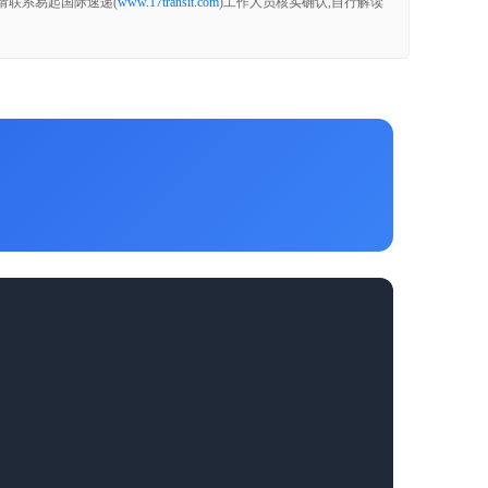
请联系易起国际速递(
www.17transit.com
)工作人员核实确认,自行解读