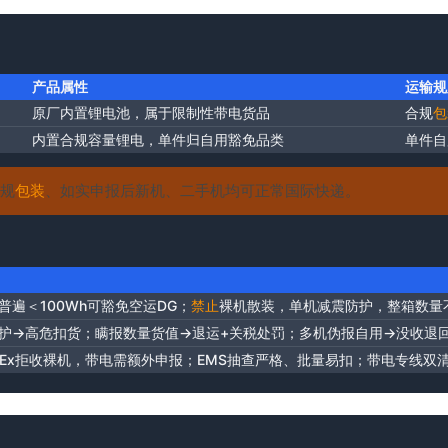
产品属性
运输规
原厂内置锂电池，属于限制性带电货品
合规
包
内置合规容量锂电，单件归自用豁免品类
单件自
规
包装
、如实申报后新机、二手机均可正常国际快递。
普遍＜100Wh可豁免空运DG；
禁止
裸机散装，单机减震防护，整箱数量
护→高危扣货；瞒报数量货值→退运+关税处罚；多机伪报自用→没收退
FedEx拒收裸机，带电需额外申报；EMS抽查严格、批量易扣；带电专线