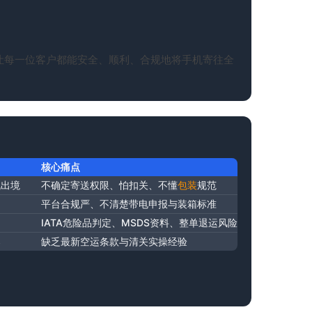
让每一位客户都能安全、顺利、合规地将手机寄往全
核心痛点
机出境
不确定寄送权限、怕扣关、不懂
包装
规范
平台合规严、不清楚带电申报与装箱标准
IATA危险品判定、MSDS资料、整单退运风险
案
缺乏最新空运条款与清关实操经验