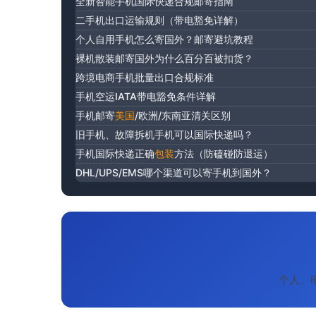
全新智能手机国际快递合规邮寄指南
二手机出口运输规则（带电豁免详解）
个人自用手机怎么寄国外？邮寄避坑教程
裸机散装邮寄国外为什么百分百被扣货？
跨境电商手机批量出口合规标准
手机空运IATA带电豁免条件详解
手机邮寄
美国
/欧洲/东南亚清关区别
旧手机、故障拆机手机可以国际快递吗？
手机国际快递正确
包装
方法（防磕碰防退运）
DHL/UPS/EMS哪个渠道可以寄手机到国外？
个人、