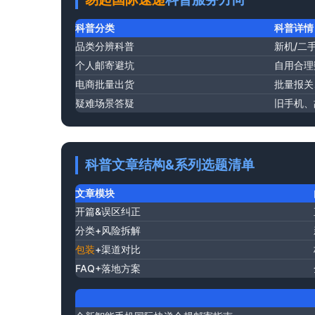
科普分类
科普详情
品类分辨科普
新机/二
个人邮寄避坑
自用合理
电商批量出货
批量报关
疑难场景答疑
旧手机、
科普文章结构&系列选题清单
文章模块
开篇&误区纠正
分类+风险拆解
包装
+渠道对比
FAQ+落地方案