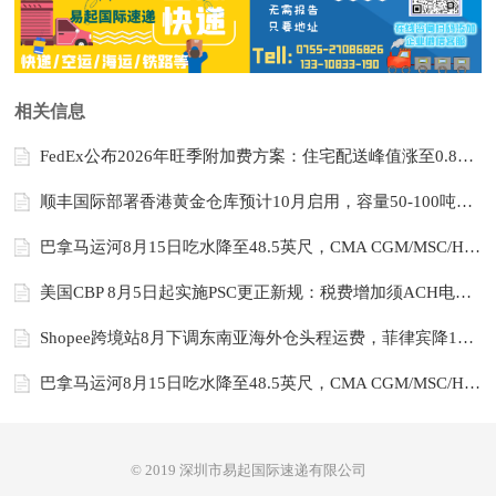
相关信息
FedEx公布2026年旺季附加费方案：住宅配送峰值涨至0.80美元/件，附加处理费涨8-9%
顺丰国际部署香港黄金仓库预计10月启用，容量50-100吨贵金属
巴拿马运河8月15日吃水降至48.5英尺，CMA CGM/MSC/Hapag-Lloyd加征100-320美元/TEU附加费
美国CBP 8月5日起实施PSC更正新规：税费增加须ACH电子支付，不再接受支票或现金
Shopee跨境站8月下调东南亚海外仓头程运费，菲律宾降10-25元/CBM、泰国海运降15-20元
巴拿马运河8月15日吃水降至48.5英尺，CMA CGM/MSC/Hapag-Lloyd加征100至320美元/TEU附加费
© 2019 深圳市易起国际速递有限公司