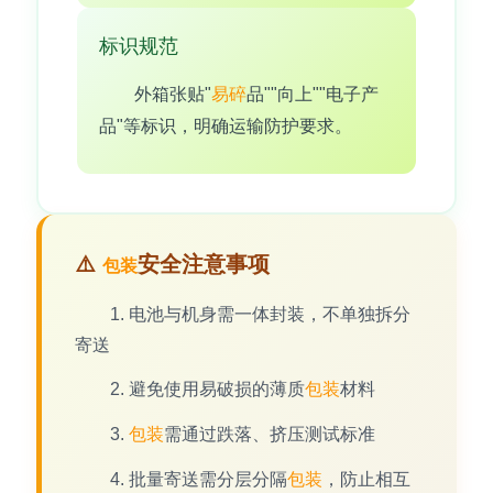
标识规范
外箱张贴"
易碎
品""向上""电子产
品"等标识，明确运输防护要求。
⚠️
安全注意事项
包装
1. 电池与机身需一体封装，不单独拆分
寄送
2. 避免使用易破损的薄质
包装
材料
3.
包装
需通过跌落、挤压测试标准
4. 批量寄送需分层分隔
包装
，防止相互