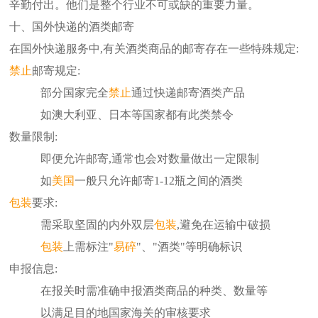
辛勤付出。他们是整个行业不可或缺的重要力量。
十、国外快递的酒类邮寄
在国外快递服务中,有关酒类商品的邮寄存在一些特殊规定:
禁止
邮寄规定:
部分国家完全
禁止
通过快递邮寄酒类产品
如澳大利亚、日本等国家都有此类禁令
数量限制:
即便允许邮寄,通常也会对数量做出一定限制
如
美国
一般只允许邮寄1-12瓶之间的酒类
包装
要求:
需采取坚固的内外双层
包装
,避免在运输中破损
包装
上需标注"
易碎
"、"酒类"等明确标识
申报信息:
在报关时需准确申报酒类商品的种类、数量等
以满足目的地国家海关的审核要求