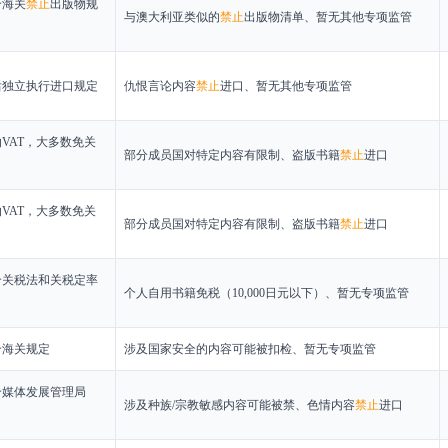
合海关
禁止
出版物规
与澳大利亚类似的
禁止
出版物清单、暂无其他专项监管
后独立执行进口规定
仇恨言论内容
禁止
进口、暂无其他专项监管
VAT，大多数免关
部分成员国对特定内容有限制、盗版书籍
禁止
进口
VAT，大多数免关
部分成员国对特定内容有限制、盗版书籍
禁止
进口
合关税法和关税定率
个人自用书籍免税（10,000日元以下）、暂无专项监管
合海关规定
涉及国家安全的内容可能被扣检、暂无专项监管
合媒体发展管理局
涉及种族/宗教敏感内容可能被禁、色情内容
禁止
进口