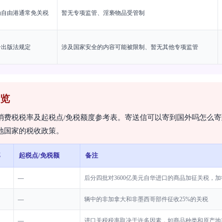
为自由港通常免关税
暂无专项监管、淫亵物品受管制
合出版法规定
涉及国家安全的内容可能被限制、暂无其他专项监管
览
消费税税率及起税点/免税额度参考表。寄送信可以寄到国外吗怎么
地国家的税收政策。
率
起税点/免税额
备注
—
后分四批对3600亿美元自华进口的商品加征关税，加征税
—
辆中的非加拿大和非墨西哥部件征收25%的关税
—
进口关税税率取决于许多因素，如商品种类和原产地