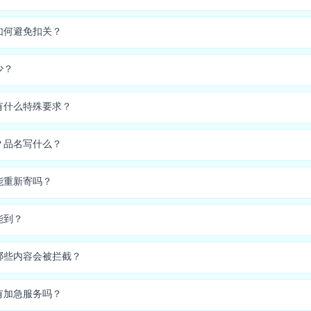
如何避免扣关？
少？
有什么特殊要求？
？品名写什么？
能重新寄吗？
能到？
哪些内容会被拦截？
有加急服务吗？