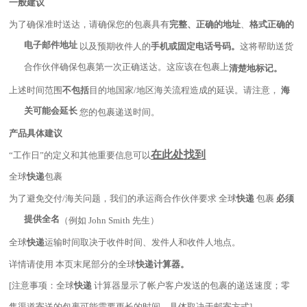
一般建议
为了确保准时送达，请确保您的包裹具有
完整、正确的地址
、
格式正确的
电子邮件地址
以及预期收件人的
手机或固定电话号码。
这将帮助送货
合作伙伴确保包裹第一次正确送达。这应该在包裹上
清楚地标记。
上述时间范围
不包括
目的地国家/地区海关流程造成的延误。请注意，
海
关可能会延长
您的包裹递送时间。
产品具体建议
在此处找到
“工作日”的定义和其他重要信息可以
全球
快递
包裹
为了避免交付/海关问题，我们的承运商合作伙伴要求 全球
快递
包裹
必须
提供全名
（例如 John Smith 先生）
全球
快递
运输时间取决于收件时间、发件人和收件人地点。
详情请使用 本页末尾部分的全球
快递计算器。
[注意事项：全球
快递
计算器显示了帐户客户发送的包裹的递送速度；零
售渠道寄送的包裹可能需要更长的时间，具体取决于邮寄方式]