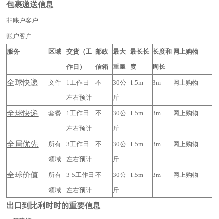
包裹递送信息
非账户客户
账户客户
服务
区域
交货（工
邮政
最大
最长长
长度和
网上购物
作日）
信箱
重量
度
周长
全球快递
文件
1工作日
不
30公
1.5m
3m
网上购物
左右预计
斤
全球快递
套餐
1工作日
不
30公
1.5m
3m
网上购物
左右预计
斤
全局优先
所有
3工作日
不
30公
1.5m
3m
网上购物
领域
左右预计
斤
全球价值
所有
3-5工作日
不
30公
1.5m
3m
网上购物
领域
左右预计
斤
出口到比利时时的重要信息