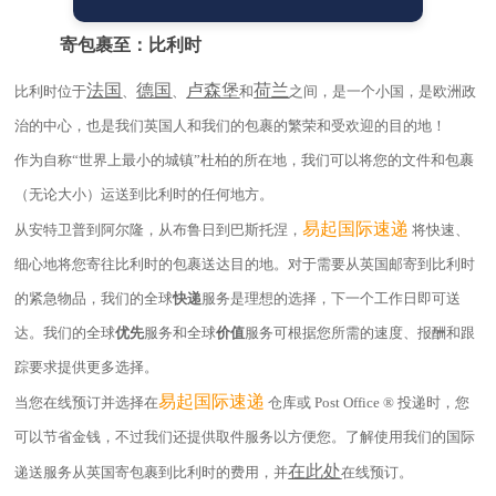
寄包裹至：比利时
法国
德国
卢森堡
荷兰
比利时位于
、
、
和
之间，是一个小国，是欧洲政
治的中心，也是我们英国人和我们的包裹的繁荣和受欢迎的目的地！
作为自称“世界上最小的城镇”杜柏的所在地，我们可以将您的文件和包裹
（无论大小）运送到比利时的任何地方。
易起
国际速递
从安特卫普到阿尔隆，从布鲁日到巴斯托涅，
将快速、
细心地将您寄往比利时的包裹送达目的地。对于需要从英国邮寄到比利时
的紧急物品，我们的全球
快递
服务是理想的选择，下一个工作日即可送
达。我们的全球
优先
服务和全球
价值
服务可根据您所需的速度、报酬和跟
踪要求提供更多选择。
易起
国际速递
当您在线预订并选择在
仓库或 Post Office
®
投递时，您
可以节省金钱，不过我们还提供取件服务以方便您。了解使用我们的国际
在此处
递送服务从英国寄包裹到比利时的费用，并
在线预订。