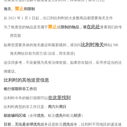
禁止
海关、
和限制
从 2021 年 1 月 1 日起，出口到比利时的大多数商品都需要海关文件
禁止
在此处
为了检查您的物品是否属于
或
限制的物品，请
查看我们的专
用页面
比利时海关
如果您需要具体的海关建议和最新规则，请访问
网站[ NB.
海关网站目前为荷兰语/法语，而非英语]
这仅供参考，不应被视为具有法律依据。如果存在疑问，应寻求适当的法
律建议。
比利时的其他送货信息
银行假期和非工作日
在这里找到
比利时今年的银行假期可以
比利时典型的非工作日是：
周六
和
周日
邮政编码区域
（全球
优先
、欧元
优先
和欧元
经济
）
目前，无论是全球优先
服务还是欧元
优先
服务，比利时不同地区的递送速