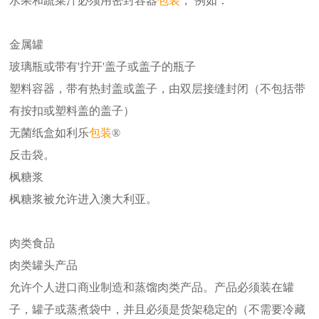
水果和蔬菜汁必须用密封容器
包装
， 例如：
金属罐
玻璃瓶或带有'拧开'盖子或盖子的瓶子
塑料容器，带有热封盖或盖子，由双层接缝封闭（不包括带
有按扣或塑料盖的盖子）
无菌纸盒如利乐
包装
®
反击袋。
枫糖浆
枫糖浆被允许进入澳大利亚。
肉类食品
肉类罐头产品
允许个人进口商业制造和蒸馏肉类产品。产品必须装在罐
子，罐子或蒸煮袋中，并且必须是货架稳定的（不需要冷藏