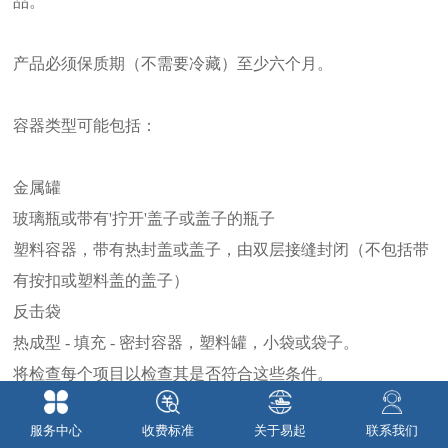
品。
产品必须保质期（不需要冷藏）至少六个月。
容器类型可能包括：
金属罐
玻璃瓶或带有'拧开'盖子或盖子的瓶子
塑料容器，带有热封盖或盖子，由双层接缝封闭（不包括带
有按扣或塑料盖的盖子）
反击袋
热成型 - 填充 - 密封容器，塑料罐，小袋或袋子。
将检查每个项目以检查其是否符合这些条件。
服务中心
收费标准
关于易起
联系我们
如果产品不符合上述条件，将由进口商自费出口或销毁。