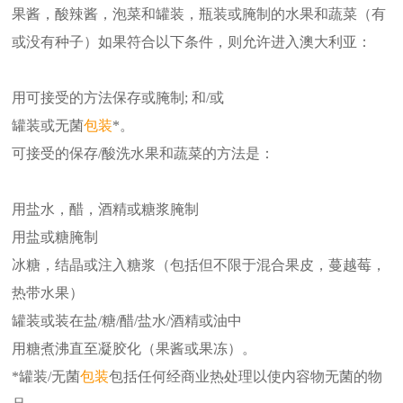
果酱，酸辣酱，泡菜和罐装，瓶装或腌制的水果和蔬菜（有
或没有种子）如果符合以下条件，则允许进入澳大利亚：
用可接受的方法保存或腌制; 和/或
罐装或无菌
包装
*。
可接受的保存/酸洗水果和蔬菜的方法是：
用盐水，醋，酒精或糖浆腌制
用盐或糖腌制
冰糖，结晶或注入糖浆（包括但不限于混合果皮，蔓越莓，
热带水果）
罐装或装在盐/糖/醋/盐水/酒精或油中
用糖煮沸直至凝胶化（果酱或果冻）。
*罐装/无菌
包装
包括任何经商业热处理以使内容物无菌的物